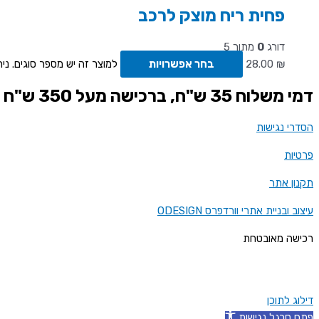
פחית ריח מוצק לרכב
דורג
0
מתוך 5
₪
28.00
בחר אפשרויות
למוצר זה יש מספר סוגים. ני
דמי משלוח 35 ש"ח, ברכישה מעל 350 ש"ח - משלוח חינם
הסדרי נגישות
פרטיות
תקנון אתר
עיצוב ובניית אתרי וורדפרס ODESIGN
רכישה מאובטחת
דילוג לתוכן
פתח סרגל נגישות