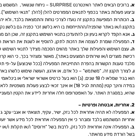
א.
וביצוע פעולות באתר בכפוף לתנאים המפורטים להלן (להלן: “תנאי השימוש”).
ב.
הכותרות המופיעות בתקנון זה נועדו לצרכי נוחות והתמצאות בלבד, ולא יהי
בתקנון ו/או באתר שהפניה/ההתייחסות בו היא בלשון זכר כפניה גם בלשון נקבה
ג.
אנא הקפד לקרוא בעיון וכן להתעדכן בתנאי השימוש בתקנון זה, שכן הם מהוו
ד.
המפעילה שומרת לעצמה את הזכות לתקן, להוסיף או לשנות את הוראות תק
ה.
עצם השימוש והפעילות שלך באתר מהווים הסכמה מצידך לתנאי השימוש לל
רכישת מוצרים ו/או שירותים המוצעים באתר), מאשר ומצהיר בכך, כי הוא קרא בע
מלבד טענות הקשורות בהפרת התחייבויות המפעילה (ככל שיבוצעו) על-פי תקנו
ו.
לצורך תקנון זה, “משתמש” – כל אדם, או ארגון, העושה שימוש כלשהו באתר,
הוא בגיר שמלאו לו 18 שנים; (ג) הוא בעל כרטיס אשראי ישראלי או בינלאומי מוכר ותקף; (ד) הוא בעל תיבת דואר אלקטרונית פעילה ברשת האינטרנט.
במידה והינך קטין (מתחת לגיל 18) או אינך זכאי ל
שהיא, במסגרת האתר. על האפוטרופוס חלה אחריות ליידע את הקטין המעוניין
2. אחריות, אבטחה ופרטיות –
א.
המפעילה לא תהיה אחראית לכל נזק, ישיר, עקיף, תוצאתי או אגבי עקב גיש
אחריות המשתמש בלבד ומובהר כי אין המפעילה אחראית לכל מידע אשר יועלה
ב.
המפעילה אינה אחראית לכל נזק, לרבות בשל “וירוסים” ו/או תקלות ו/או 
בשל הורדת מידע מהאתר.