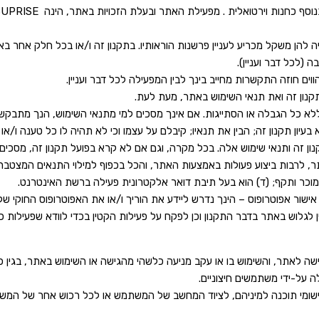
ה להן משקל מכריע לעניין פרשנות הוראותיו. בתקנון זה ו/או בכל חלק אחר באת
 (לכל דבר ועניין).
ים חוזה התקשרות מחייב בינך לבין המפעילה לכל דבר ועניין.
נון זה ואת תנאי השימוש באתר, מעת לעת.
א כל הגבלה או הסתייגות. אם אינך מסכים למי מתנאי השימוש, הנך מתבקש
יון תקנון זה; הבין את תנאיו; קיבלם על עצמו וכי לא תהיה לו כל טענה ו/או 
ן זה ותנאי שימוש אלה. בכל מקרה, וגם אם לא קרא בפועל תקנון זה, מסכים ב
 לרבות ביצוע פעולות באמצעות האתר, והכל בכפוף למילוי התנאים המצטברים 
בצע פעולות משפטיות ללא אישור אפוטרופוס – הינך נדרש ליידע את הוריך ו/או את האפוטרו
 לגלוש באתר בדבר התקנון וכן לפקח על פעילות הקטין בכדי לוודא שפעילות 
ה לאתר, והשימוש בו או עקב מניעה כלשהי מהגישה או השימוש באתר, בגין כל
 על-ידי משתמשים חיצוניים.
יישומי תוכנה למיניהם, לציוד המחשב של המשתמש או לכל רכוש אחר של המשת