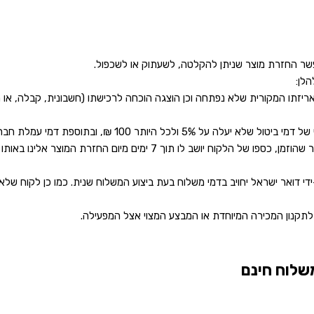
לן:
נעשה בו שימוש, באריזתו המקורית שלא נפתחה וכן הוצגה הוכחה לרכישתו (חשבונית, 
תוספת דמי עמלת חברת האשראי, אם ונגבתה מהמפעילה
בעת ביטול עסקה עקב פגם במוצר או אי התאמה בין המוצר שסופק לבין המוצר שה
-ידי דואר ישראל יחויב בדמי משלוח בעת ביצוע המשלוח שנית. כמו כן לקוח של
לתקנון המכירה המיוחדת או המבצע המצוי אצל המפעילה.