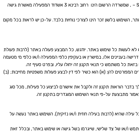
ברוכים הבאים לאתר האינטרנט SURPRISE – ניחוח שנשאר, המשמש בנוסף כחנות וירטואלית . מפעילת האתר ובעלת הזכויות באתר, הינה SUPRISE – , שמשרדה הרשום הינו רחוב רבינא 3 אשדוד המפעילה מאשרת גישה
ר, השימוש בלשון זכר הינו לצורכי נוחיות בלבד. על-כן יש לראות בכל מקום
 לא לעשות כל שימוש באתר. יודגש, כל המבצע פעולה באתר (לרבות פעולת
דרישה בעניינים אלו, במישרין או בעקיפין כלפי המפעילה ו/או כלפי מי מטעמה
זאת כל משתמש כי תנאי תקנון זה יחולו עליו, ובפרט סעיף זה.
המפורטים להן: (א) הוא כשיר לפי דין לבצע פעולות משפטיות מחייבות; (ב)
פוס החוקי שלך בדבר הוראות תקנון זה ולקבל את אישורם לביצוע כל פעילות, מכל סוג
כאמור מתבצעת על-פי תנאי השימוש המוגדרים בתקנון זה.
 עילה שהיא (לרבות בעילה חוזית ו/או נזיקית). השימוש באתר נעשה על
מש ו/או של צד שלישי, שייגרמו בשל גישה או שימוש באתר, ובכלל זאת