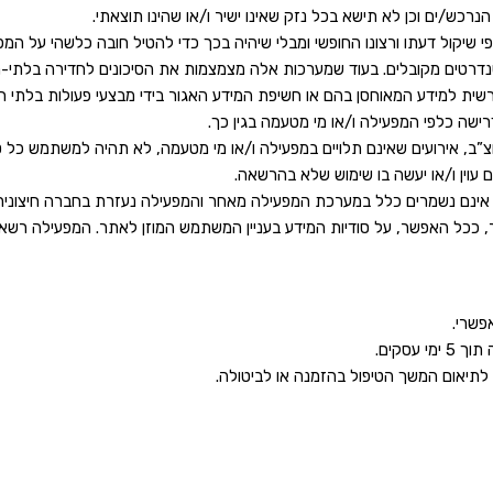
ש/ים וכן לא תישא בכל נזק שאינו ישיר ו/או שהינו תוצאתי.
יקול דעתו ורצונו החופשי ומבלי שיהיה בכך כדי להטיל חובה כלשהי על המפ
ים מקובלים. בעוד שמערכות אלה מצמצמות את הסיכונים לחדירה בלתי-מורש
שית למידע המאוחסן בהם או חשיפת המידע האגור בידי מבצעי פעולות בלתי חוק
שה כלפי המפעילה ו/או מי מטעמה בגין כך.
וצ”ב, אירועים שאינם תלויים במפעילה ו/או מי מטעמה, לא תהיה למשתמש כל טע
עוין ו/או יעשה בו שימוש שלא בהרשאה.
אינם נשמרים כלל במערכת המפעילה מאחר והמפעילה נעזרת בחברה חיצונית 
ר, ככל האפשר, על סודיות המידע בעניין המשתמש המוזן לאתר. המפעילה רש
פשרי.
סקים.
לתיאום המשך הטיפול בהזמנה או לביטולה.