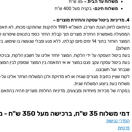
משלוח עד הבית –
35 ש"ח
משלוח חינם-
בקניה מעל 400 ש"ח
4. מדיניות ביטול עסקה והחזרת מוצרים –
בהתאם לחוק הגנת הצרכן, תשמ”א-1981 ולתקנות שהותקנו מכוחו, לא תאפשר החזרת מוצר שניתן להקלטה, לשעתוק או לשכפול.
המפעילה מאפשרת החזרת מוצרים תוך קבלת החזר כספי בתנאים שיפורטו לה
המוצר הוחזר בתוך 14 ימים מיום קבלתו, ללא פגע ומבלי ש
תשלום).
בעת ביטול העסקה על ידי הלקוח, המוצר יוחזר אלינו על חשבון הלקוח, ובניכוי של דמי ביטול שלא יעלה על 5% ולכל היותר 100 ₪, וב
שנבחר ועל חשבוננו.
לקוח שציין כתובת מגורים שגויה או לא מדויקת ולכן המשלוח הוחזר אלינו על
משלוח בעת ביצוע המשלוח שנית.
במקרה של מכירות מיוחדות ומבצעים, מדיניות החלפת מוצרים תהיה בהתאם 
דמי משלוח 35 ש"ח, ברכישה מעל 350 ש"ח - משלוח חינם
הסדרי נגישות
פרטיות