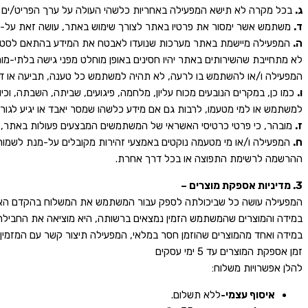
ג.
בכל מקרה לא תישא המפעילה באחריות כלשהי העולה על ערך הפריט/ים הנרכ
ד.
משתמש אשר ימסור את פרטיו באתר לצורך שימוש באתר, עושה זאת על-פי ש
ה.
המפעילה מיישמת באתר מערכות שנועדו לאבטח את המידע בהתאם לסטנדרט
לא מתחייבת שהשירותים באתר יהיו חסינים באופן מוחלט מפני גישה בלתי-מור
המפעילה ו/או להשתמש בו לרעה, לא תהיה למשתמש כל טענה, תביעה או דרי
ו.
כמו כן, במקרים הנובעים מכוח עליון, מלחמה, פיגועים, שביתה, השבתה, וכי
למשתמש או למי מטעמו, לרבות גם אם מידע כלשהו שמסר יאבד או יגיע לגורם 
ז.
מובהר, כי פרטי כרטיסי האשראי של המשתמשים המבצעים פעולות באתר, 
ח.
המפעילה ו/או מי מטעמה נוקטים באמצעי זהירות מקובלים על-מנת לשמו
ההרשמה לרשימת התפוצה או בכל דרך אחרת.
3. מדיניות אספקת מוצרים –
המפעילה עושה כל שביכולתה לספק עבור המשתמש את המשלוח בהקדם הא
במידה והמוצרים שהמשתמש הזמין נמצאים ברשותה, היא מוציאה את החבילה תוך 5 ימי ע
במידה ואחד מהמוצרים שהוזמן חסר במלאי, המפעילה תיצור קשר עם המזמין 
זמן אספקת המוצרים עד 5 ימי עסקים
להלן אפשרויות משלוח:
איסוף עצמי-
ללא תשלום.