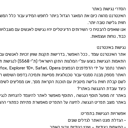
הסדרי נגישות באתר
האינטרנט מהווה כיום את המאגר הגדול ביותר לחופש המידע עבור כלל המשת
חווית גלישה טובה יותר.
אנו שואפים להבטיח כי השירותים הדיגיטליים יהיו נגישים לאנשים עם מוגבלו
כבוד, נוחות ועצמאות.
נגישות באינטרנט
אתר האינטרנט עומד , ככל האפשר, בדרישות תקנות שוויון זכויות לאנשים עם מו
התאמות הנגישות בוצעו עפ”י המלצות התקן הישראלי (ת”י 5568) לנגישות תכנים באינטרנט ברמת AA ומסמך WCAG2.0 הבינלאומי.
האתר נתמך על ידי הדפדפנים הנפוצים Chrome, Firefox, Explorer 10+, Safari, Opera, בגרסתם העדכנית ביותר.
האתר מספק מבנה סמנטי עבור טכנולוגיות מסייעות ותמיכה בדפוס השימוש המקובל להפעלה עם מקלדת
לשם קבלת חווית גלישה מיטבית עם תוכנת הקראת מסך, אנו ממליצים לשימוש בתוכנת NVDA הע
כיצד עובדת ההנגשה באתר?
באתר זה מופעל תוסף הנגשה , התוסף מאפשר לאתר להיצמד להנחיות לנגישות תכנים באינטרנט WCAG 2.1 לרמה AA. התוכנ
באתר מוצב תפריט הנגשה. לחיצה על התפריט מאפשרת פתיחת כפתורי ההנג
אפשרויות הנגישות בתפריט:
• הגדלת פונט האתר לגדלים שונים
• התאמות ניגודיות – שינוי ניגודיות צבעי האתר