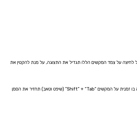
ר, יכולים לעשות זאת באמצעות לחיצה בו זמנית על המקשים “Ctrl” ו “+” (קונטרול ופלוס). כל לחיצה על צמד המקשים הללו תגדיל את התצוגה, על מנת להקטין את
גולשים המתקשים בהפעלת עכבר יכולים לגלוש באתר באמצעות מקלדת. לחיצה חוזרת ונשנית על המקש “Tab” תעביר בין הקישורים השונים בעמוד. לחיצה בו זמנית על המקשים “Shift” + “Tab” (שיפט וטאב) תחזיר את הסמן